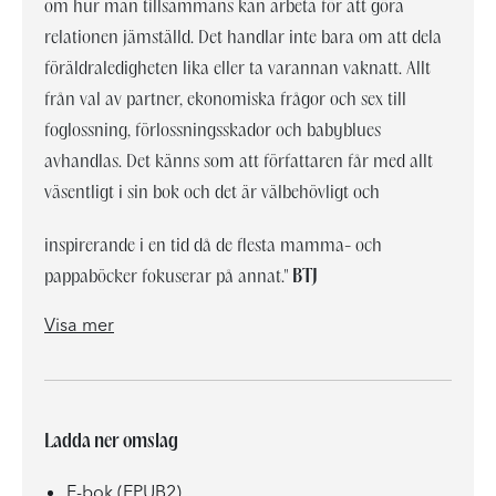
om hur man tillsammans kan arbeta för att göra
relationen jämställd. Det handlar inte bara om att dela
föräldraledigheten lika eller ta varannan vaknatt. Allt
från val av partner, ekonomiska frågor och sex till
foglossning, förlossningsskador och babyblues
avhandlas. Det känns som att författaren får med allt
väsentligt i sin bok och det är välbehövligt och
inspirerande i en tid då de flesta mamma- och
pappaböcker fokuserar på annat."
BTJ
bör läsas av alla blivande föräldrar för tips och råd om ett jämställt förhållande även sedan man fått barn."
Visa mer
Ladda ner omslag
E-bok (EPUB2)