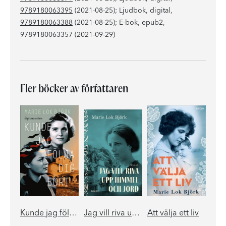
9789180063395
(2021-08-25); Ljudbok, digital,
9789180063388
(2021-08-25); E-bok, epub2,
9789180063357 (2021-09-29)
Fler böcker av författaren
Kunde jag följa dig bort
Jag vill riva upp himmel och jord
Att välja ett liv