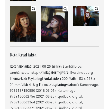
Detaljerad fakta
Recensionsdag:
Genre:
2021-08-25
Samhälle och
Omslagsformgivare:
samhällsvetenskap
Eva Lindeberg
Thema-kod:
Antal sidor:
Mått:
Psykologi
200
153 x 216 x
Vikt:
Format (utgivningsdatum):
21 mm
418 g
Kartonnage,
9789137150550 (2018-03-01); Kartonnage,
9789180062756 (2021-08-25); Ljudbok, digital,
9789180063364
(2021-08-25); Ljudbok, digital,
9789180063371
(2021-08-25); Ljudbok, digital,