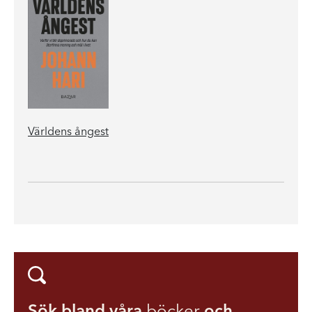
Världens ångest
Sök bland våra
böcker
och