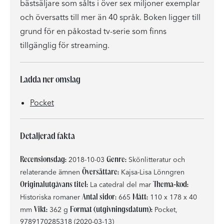
bästsäljare som sålts i över sex miljoner exemplar
och översatts till mer än 40 språk. Boken ligger till
grund för en påkostad tv-serie som finns
tillgänglig för streaming.
Ladda ner omslag
Pocket
Detaljerad fakta
Recensionsdag:
Genre:
2018-10-03
Skönlitteratur och
Översättare:
relaterande ämnen
Kajsa-Lisa Lönngren
Originalutgåvans titel:
Thema-kod:
La catedral del mar
Antal sidor:
Mått:
Historiska romaner
665
110 x 178 x 40
Vikt:
Format (utgivningsdatum):
mm
362 g
Pocket,
9789170285318 (2020-03-13)