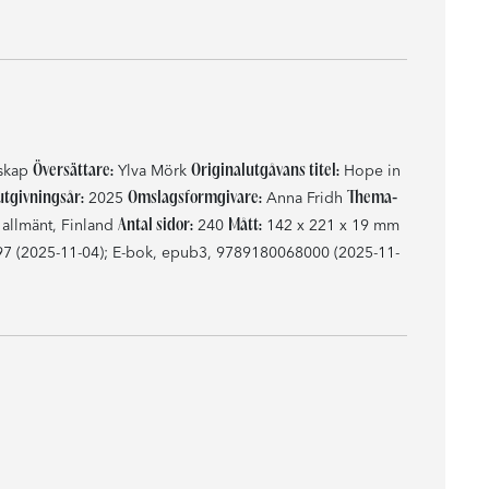
Översättare:
Originalutgåvans titel:
nskap
Ylva Mörk
Hope in
utgivningsår:
Omslagsformgivare:
Thema-
2025
Anna Fridh
Antal sidor:
Mått:
: allmänt, Finland
240
142 x 221 x 19 mm
 (2025-11-04); E-bok, epub3, 9789180068000 (2025-11-