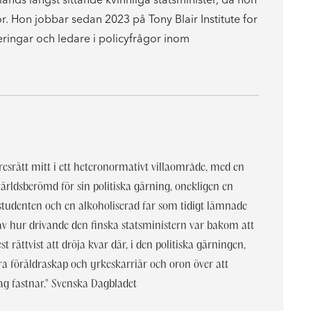
. Hon jobbar sedan 2023 på Tony Blair Institute for
eringar och ledare i policyfrågor inom
resrätt mitt i ett heteronormativt villaområde, med en
ldsberömd för sin politiska gärning, onekligen en
a studenten och en alkoholiserad far som tidigt lämnade
n av hur drivande den finska statsministern var bakom att
 rättvist att dröja kvar där, i den politiska gärningen,
ra föräldraskap och yrkeskarriär och oron över att
ag fastnar." Svenska Dagbladet