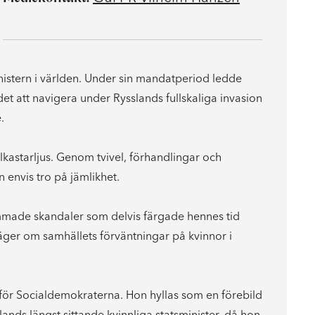
istern i världen. Under sin mandatperiod ledde
 att navigera under Rysslands fullskaliga invasion
.
rålkastarljus. Genom tvivel, förhandlingar och
 envis tro på jämlikhet.
made skandaler som delvis färgade hennes tid
ger om samhällets förväntningar på kvinnor i
för Socialdemokraterna. Hon hyllas som en förebild
lands längst sittande kvinnliga statsminister, då hon