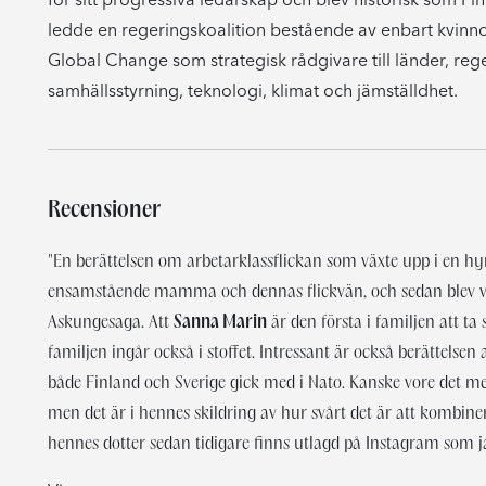
ledde en regeringskoalition bestående av enbart kvinnor
Global Change som strategisk rådgivare till länder, reg
samhällsstyrning, teknologi, klimat och jämställdhet.
Recensioner
"En berättelsen om arbetarklassflickan som växte upp i en hy
ensamstående mamma och dennas flickvän, och sedan blev vär
Askungesaga. Att
Sanna Marin
är den första i familjen att t
familjen ingår också i stoffet. Intressant är också berättelse
både Finland och Sverige gick med i Nato. Kanske vore det mest
men det är i hennes skildring av hur svårt det är att kombine
hennes dotter sedan tidigare finns utlagd på Instagram som j
"Klarade hon jobbet? Ja, även då det kostade på så att hon stundtals nästan miste synen. Men boken bekräftar att kvinnor med makt provocerar. Också när en kvinna inte kan avfärdas som vare sig gammal eller ful – eller kanske särskilt då." Sydsvenska Dagbladet
"Marins skildring av spelet bakom kulisserna väcker frågor. Vad hade hänt om Andersson och Kristersson hade lyssnat på Marins budskap? Kunde några av eftergifterna från svenskt håll ha undvikits? Var det nödvändigt att återuppta krigsmaterielexporten, stärka samarbetet med den turkiska säkerhetstjänsten och lova att inte stödja Gülenrörelsen eller kurdiska PYD/YPG i Syrien? Var det rimligt att kritiken mot den auktoritära utvecklingen i Turkiet tystnade? Och borde USA ha gjort processen kort?" Dagens Nyheter