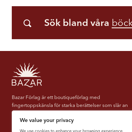
Sök bland våra
böck
Bazar Förlag är ett boutiqueförlag med
fingertoppskänsla för starka berättelser som slår an
hos läsaren. Vi ger ut böcker som berör, engagerar
We value your privacy
och dröjer sig kvar. Vi tror på kraften i berättelser
som både underhåller och utmanar, som öppnar
We use cookies to enhance your browsing experience,