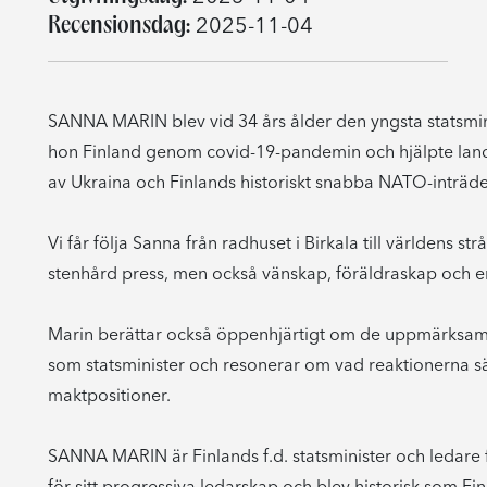
Recensionsdag:
2025-11-04
SANNA MARIN blev vid 34 års ålder den yngsta statsmin
hon Finland genom covid-19-pandemin och hjälpte landet
av Ukraina och Finlands historiskt snabba NATO-inträde
Vi får följa Sanna från radhuset i Birkala till världens st
stenhård press, men också vänskap, föräldraskap och en
Marin berättar också öppenhjärtigt om de uppmärksam
som statsminister och resonerar om vad reaktionerna sä
maktpositioner.
SANNA MARIN är Finlands f.d. statsminister och ledare 
för sitt progressiva ledarskap och blev historisk som Fin