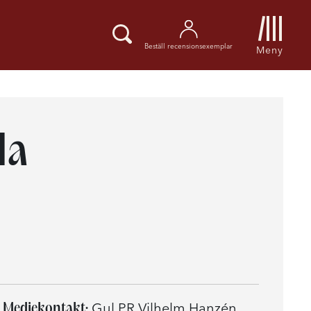
Beställ recensionsexemplar
Meny
da
Mediekontakt:
Gul PR Vilhelm Hanzén