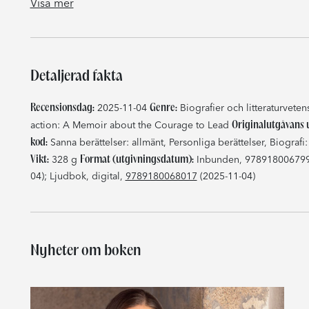
Visa mer
Detaljerad fakta
Recensionsdag:
Genre:
2025-11-04
Biografier och litteraturvete
Originalutgåvans 
action: A Memoir about the Courage to Lead
kod:
Sanna berättelser: allmänt, Personliga berättelser, Biografi
Vikt:
Format (utgivningsdatum):
328 g
Inbunden, 9789180067997
04); Ljudbok, digital,
9789180068017
(2025-11-04)
Nyheter om boken