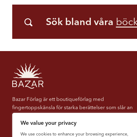
Sök bland våra
böck
Bazar Förlag är ett boutiqueförlag med
fingertoppskänsla för starka berättelser som slår an
hos läsaren. Vi ger ut böcker som berör, engagerar
We value your privacy
och dröjer sig kvar. Vi tror på kraften i berättelser
som både underhåller och utmanar, som öppnar
We use cookies to enhance your browsing experience,