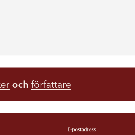
er
och
författare
E-postadress