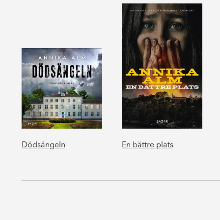
Dödsängeln
En bättre plats