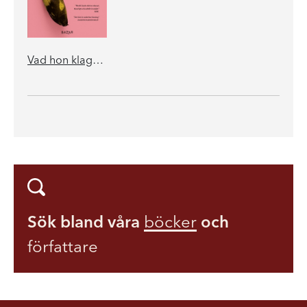
Vad hon klagar över när hon klagar över hushållsarbetet
Sök bland våra
böcker
och
författare