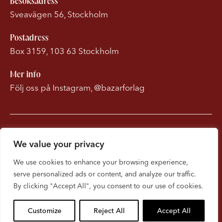
Besöksadress
Sveavägen 56, Stockholm
Postadress
Box 3159, 103 63 Stockholm
Mer info
Följ oss på Instagram, @bazarforlag
Om Bonnierförlagen
We value your privacy
Cookies
We use cookies to enhance your browsing experience,
serve personalized ads or content, and analyze our traffic.
Integritetspolicy
By clicking "Accept All", you consent to our use of cookies.
Customize
Reject All
Accept All