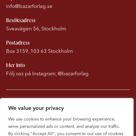
info@bazarforlag.se
Besöksadress
Sveavägen 56, Stockholm
Postadress
Box 3159, 103 63 Stockholm
Mer info
Följ oss på Instagram, @bazarforlag
Om Bonnierförlagen
We value your privacy
Cookies
We use cookies to enhance your browsing experience,
serve personalized ads or content, and analyze our traffic.
Integritetspolicy
By clicking "Accept All", you consent to our use of cookies.