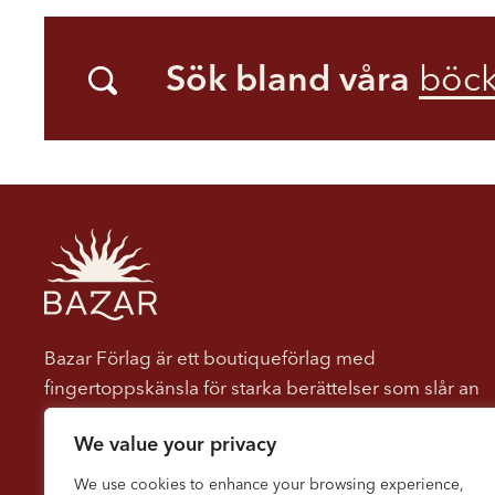
Sök bland våra
böck
Bazar Förlag är ett boutiqueförlag med
fingertoppskänsla för starka berättelser som slår an
hos läsaren. Vi ger ut böcker som berör, engagerar
We value your privacy
och dröjer sig kvar. Vi tror på kraften i berättelser
som både underhåller och utmanar, som öppnar
We use cookies to enhance your browsing experience,