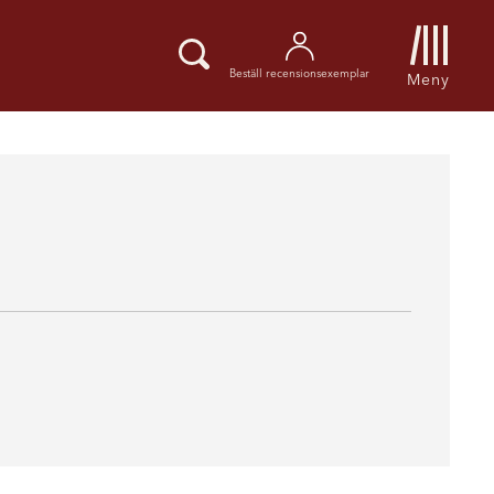
Beställ recensionsexemplar
Meny