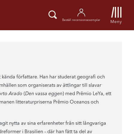
Beställ recensionsexemplar
Meny
t kända författare. Han har studerat geografi och
hällen som organiserats av ättlingar till slavar
orto Arado
(
Den vassa eggen
) med Prêmio LeYa, ett
 romanen litteraturpriserna Prêmio Oceanos och
it nytta av sina erfarenheter från sitt långvariga
former i Brasilien – där han fått ta del av