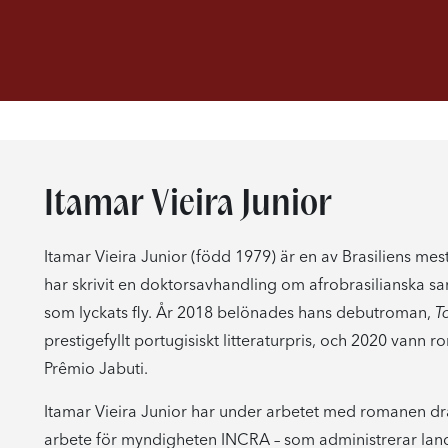
Itamar Vieira Junior
Itamar Vieira Junior (född 1979) är en av Brasiliens mes
har skrivit en doktorsavhandling om afrobrasilianska sam
som lyckats fly. År 2018 belönades hans debutroman,
T
prestigefyllt portugisiskt litteraturpris, och 2020 vann
Prêmio Jabuti.
Itamar Vieira Junior har under arbetet med romanen drag
arbete för myndigheten INCRA – som administrerar landre