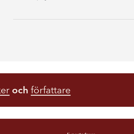
er
och
författare