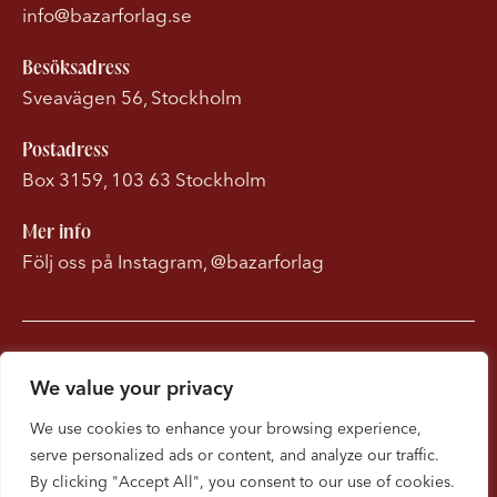
info@bazarforlag.se
Besöksadress
Sveavägen 56, Stockholm
Postadress
Box 3159, 103 63 Stockholm
Mer info
Följ oss på Instagram, @bazarforlag
Om Bonnierförlagen
We value your privacy
Cookies
We use cookies to enhance your browsing experience,
serve personalized ads or content, and analyze our traffic.
Integritetspolicy
By clicking "Accept All", you consent to our use of cookies.