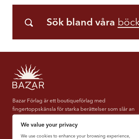
Sök bland våra
böck
Bazar Förlag är ett boutiqueförlag med
fingertoppskänsla för starka berättelser som slår an
hos läsaren. Vi ger ut böcker som berör, engagerar
We value your privacy
och dröjer sig kvar. Vi tror på kraften i berättelser
som både underhåller och utmanar, som öppnar
We use cookies to enhance your browsing experience,