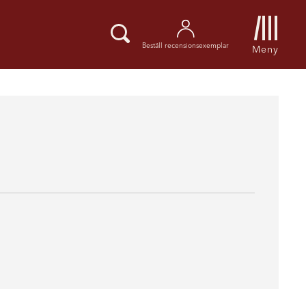
Beställ recensionsexemplar
Meny