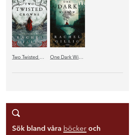
Two Twisted Crowns (svensk utgåva)
One Dark Window (svensk utgåva)
Sök bland våra
böcker
och