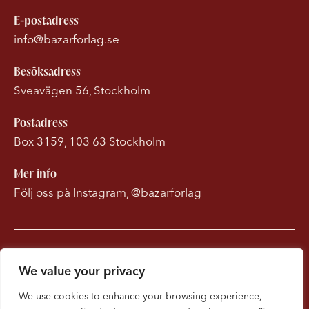
E-postadress
info@bazarforlag.se
Besöksadress
Sveavägen 56, Stockholm
Postadress
Box 3159, 103 63 Stockholm
Mer info
Följ oss på Instagram, @bazarforlag
Om Bonnierförlagen
We value your privacy
Cookies
We use cookies to enhance your browsing experience,