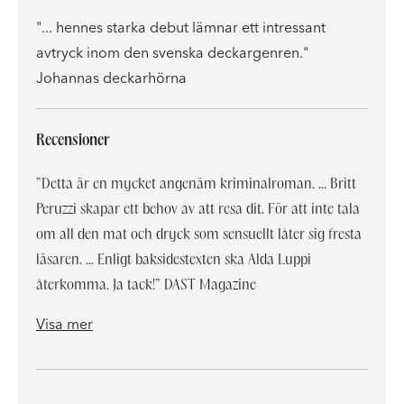
"... hennes starka debut lämnar ett intressant
avtryck inom den svenska deckargenren."
Johannas deckarhörna
Recensioner
”Detta är en mycket angenäm kriminalroman. … Britt
Peruzzi skapar ett behov av att resa dit. För att inte tala
om all den mat och dryck som sensuellt låter sig fresta
läsaren. … Enligt baksidestexten ska Alda Luppi
återkomma. Ja tack!” DAST Magazine
”Detta är en mycket angenäm kriminalroman. … Britt Peruzzi skapar ett behov av att resa dit. För att inte tala om all den mat och dryck som sensuellt låter sig fresta läsaren. … Enligt baksidestexten ska Alda Luppi återkomma. Ja tack!”
"... hennes starka debut lämnar ett intressant avtryck inom den svenska deckargenren."
Visa mer