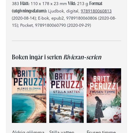
Mått:
Vikt:
Format
383
110 x 178 x 23 mm
213 g
(utgivningsdatum):
Ljudbok, digital,
9789180060813
(2020-08-14); E-bok, epub2, 9789180060806 (2020-08-
15); Pocket, 9789180060790 (2020-09-29)
Boken ingår i serien
Rivieran-serien
Aldrig glömma
Stilla vatten
Frusen timme