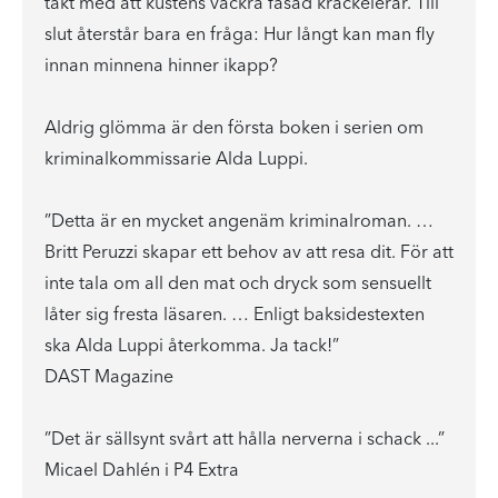
takt med att kustens vackra fasad krackelerar. Till
slut återstår bara en fråga: Hur långt kan man fly
innan minnena hinner ikapp?
Aldrig glömma är den första boken i serien om
kriminalkommissarie Alda Luppi.
”Detta är en mycket angenäm kriminalroman. …
Britt Peruzzi skapar ett behov av att resa dit. För att
inte tala om all den mat och dryck som sensuellt
låter sig fresta läsaren. … Enligt baksidestexten
ska Alda Luppi återkomma. Ja tack!”
DAST Magazine
”Det är sällsynt svårt att hålla nerverna i schack ...”
Micael Dahlén i P4 Extra