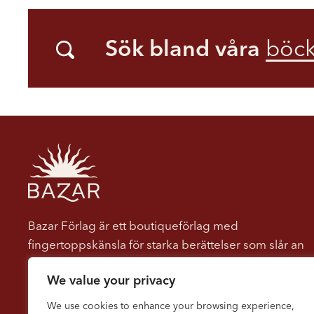
Sök bland våra
böck
Bazar Förlag är ett boutiqueförlag med
fingertoppskänsla för starka berättelser som slår an
hos läsaren. Vi ger ut böcker som berör, engagerar
We value your privacy
och dröjer sig kvar. Vi tror på kraften i berättelser
som både underhåller och utmanar, som öppnar
We use cookies to enhance your browsing experience,