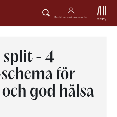
Beställ recensionsexemplar
Meny
 split - 4
-schema för
t och god hälsa