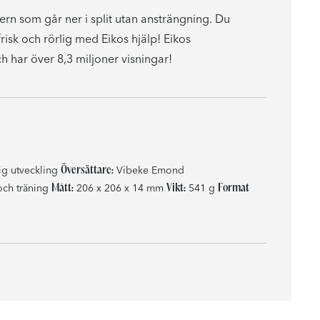
rn som går ner i split utan ansträngning. Du
frisk och rörlig med Eikos hjälp! Eikos
h har över 8,3 miljoner visningar!
Översättare:
ig utveckling
Vibeke Emond
Mått:
Vikt:
Format
ch träning
206 x 206 x 14 mm
541 g