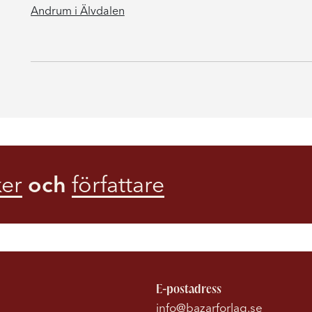
Andrum i Älvdalen
er
och
författare
E-postadress
info@bazarforlag.se