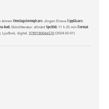
Omslagsformgivare:
Uppläsare:
de ämnen
Jörgen Eineus
a-kod:
Speltid:
Format
Skönlitteratur: allmänt
11 h 25 min
 Ljudbok, digital,
9789180066570
(2024-02-01)