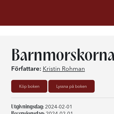
Barnmorskorna
Författare:
Kristin Rohman
Köp boken
Lyssna på boken
Utgivningsdag:
2024-02-01
Recensionsdag:
2024-02-01