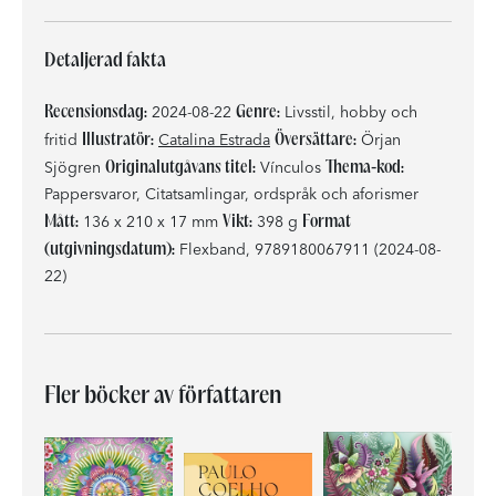
Detaljerad fakta
Recensionsdag:
Genre:
2024-08-22
Livsstil, hobby och
Illustratör:
Översättare:
fritid
Catalina Estrada
Örjan
Originalutgåvans titel:
Thema-kod:
Sjögren
Vínculos
Pappersvaror, Citatsamlingar, ordspråk och aforismer
Mått:
Vikt:
Format
136 x 210 x 17 mm
398 g
(utgivningsdatum):
Flexband, 9789180067911 (2024-08-
22)
Fler böcker av författaren