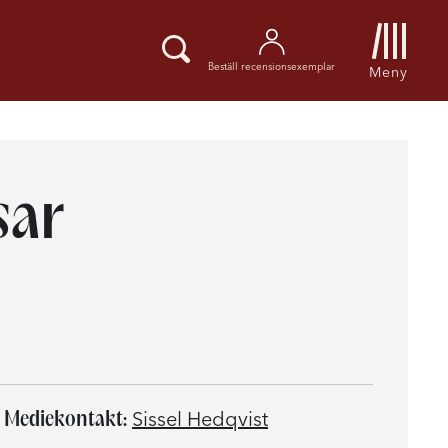
Beställ recensionsexemplar
Meny
sar
Mediekontakt:
Sissel Hedqvist