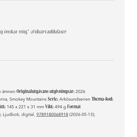
jag önskar mig."
@duarvaddulaser
engagerande."
okhet i hennes sätt att skriva som gör att man måste stanna upp och ta in det som berättelsen vill förmedla."
förhöjer verkligen läsupplevelsen."
Originalutgåvans utgivningsår:
de ämnen
2026
Serie:
Thema-kod:
erna, Smokey Mountains
Arkösundserien
tt:
Vikt:
Format
145 x 221 x 31 mm
494 g
 Ljudbok, digital,
9789180068918
(2026-05-13);