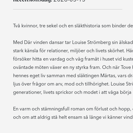
Två kvinnor, tre sekel och en släkthistoria som binder 
Med Där vinden dansar tar Louise Strömberg sin älskad
stark känsla för relationer, miljöer och livets skörhet.
försöker hitta en vardag och väg framåt i huset vid k
oväntade möten växer en ny styrka fram. Och när Tove 
hennes eget liv samman med släktingen Märtas, vars dra
ljus över frågor om arv, mod och tillhörighet. Louise 
generationer, livets sprickor och modet i att våga börja
En varm och stämningsfull roman om förlust och hopp, 
och om att aldrig stå helt ensam så länge vi känner vin