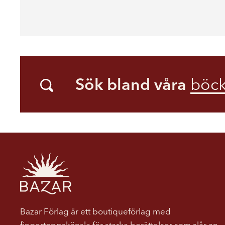
Sök bland våra
böck
Bazar Förlag är ett boutiqueförlag med
fingertoppskänsla för starka berättelser som slår an