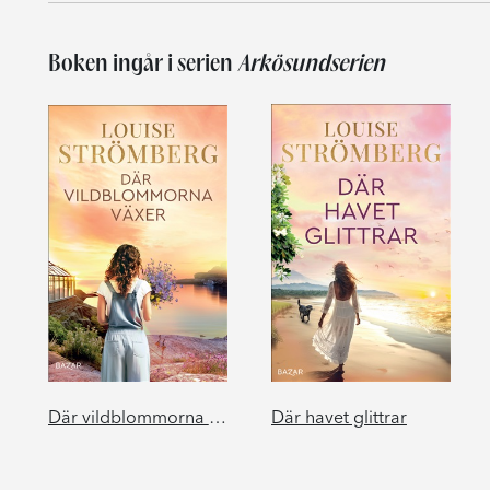
Boken ingår i serien
Arkösundserien
Där vildblommorna växer
Där havet glittrar