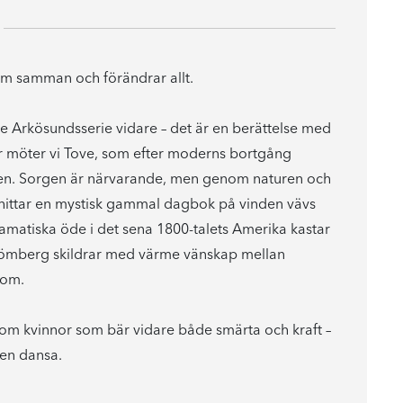
dem samman och förändrar allt.
e Arkösundsserie vidare – det är en berättelse med
 Här möter vi Tove, som efter moderns bortgång
usten. Sorgen är närvarande, men genom naturen och
hittar en mystisk gammal dagbok på vinden vävs
matiska öde i det sena 1800-talets Amerika kastar
Strömberg skildrar med värme vänskap mellan
 om.
om kvinnor som bär vidare både smärta och kraft –
den dansa.