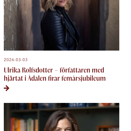
2026-03-03
Ulrika Rolfsdotter – författaren med
hjärtat i Ådalen firar femårsjubileum