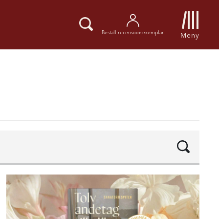
Beställ recensionsexemplar
Meny