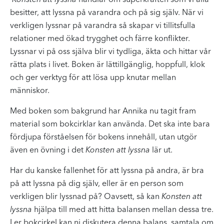
besitter, att lyssna på varandra och på sig själv. När vi
verkligen lyssnar på varandra så skapar vi tillitsfulla
relationer med ökad trygghet och färre konflikter.
Lyssnar vi på oss själva blir vi tydliga, äkta och hittar vår
rätta plats i livet. Boken är lättillgänglig, hoppfull, klok
och ger verktyg för att lösa upp knutar mellan
människor.
Med boken som bakgrund har Annika nu tagit fram
material som bokcirklar kan använda. Det ska inte bara
fördjupa förståelsen för bokens innehåll, utan utgör
även en övning i det
Konsten att lyssna
lär ut.
Har du kanske fallenhet för att lyssna på andra, är bra
på att lyssna på dig själv, eller är en person som
verkligen blir lyssnad på? Oavsett, så kan
Konsten att
lyssna
hjälpa till med att hitta balansen mellan dessa tre.
I er bokcirkel kan ni diskutera denna balans, samtala om