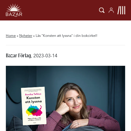
Home
»
Nyheter
»
Läs "Konsten att lyssna" i din bokcirkel!
Bazar Förlag
, 2023-03-14