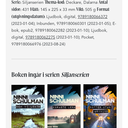
Serie:
Thema-kod:
Antal
Siljanserien
Deckare, Dalarna
sidor:
Mått:
Vikt:
Format
431
145 x 225 x 33 mm
505 g
(utgivningsdatum):
Ljudbok, digital,
9789180066372
(2023-01-04); Inbunden, 9789180060301 (2023-01-05); E-
bok, epub2, 9789180062282 (2023-01-10); Ljudbok,
digital,
9789180062275
(2023-01-10); Pocket,
9789180066976 (2023-08-24)
Boken ingår i serien
Siljanserien