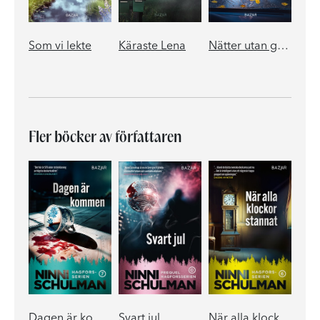
Som vi lekte
Käraste Lena
Nätter utan gryning
Fler böcker av författaren
Dagen är kommen
Svart jul
När alla klockor stannat